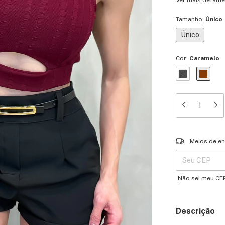
Ver mais detalh
Tamanho:
Único
Único
Cor:
Caramelo
Entregas para o 
Meios de en
Não sei meu CE
Descrição