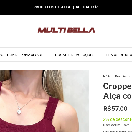
FRETE GRÁTIS SOMENTE HOJE! 🔥
POLÍTICA DE PRIVACIDADE
TROCAS E DEVOLUÇÕES
TERMOS DE US
Início
>
Produtos
>
Croppe
Alça co
R$57,00
2% de descont
Não acumulável