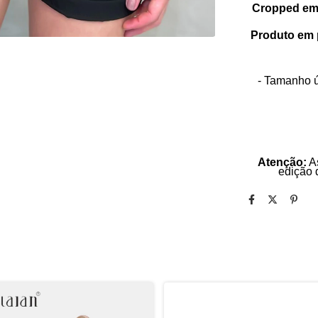
Cropped em 
Produto em 
- Tamanho ú
Atenção:
As
edição d