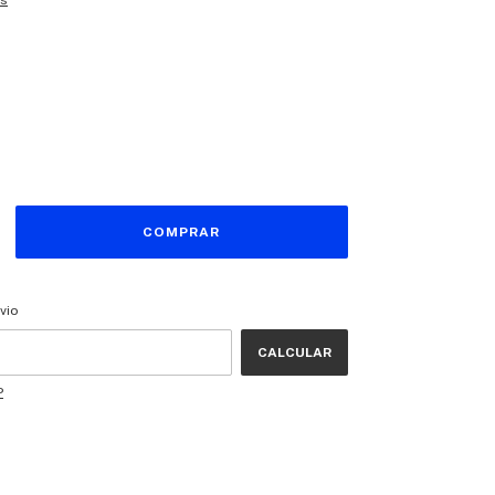
es
CEP:
ALTERAR CEP
vio
CALCULAR
P