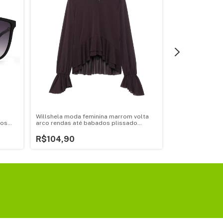
Willshela moda feminina marrom volta
1 par de sapato
los
arco rendas até babados plissado
rápida antiderra
signer
pulôver blusa vintage o pescoço
aqua praia sand
feminino chique senhora camisas
R$104,90
beira-mar chine
R$49,90
s