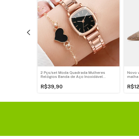
ina mochila
2 Pçs/set Moda Quadrada Mulheres
Novo v
lidade feminino
Relógios Banda de Aço Inoxidável
malha 
lares viagem
Relógio de Quartzo Conjunto de Pulseira
elegan
bag mochilas
de Coração
desli
R$39,90
R$1
sapat