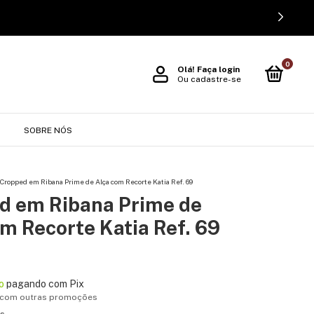
0
Olá!
Faça login
Ou cadastre-se
O
SOBRE NÓS
Cropped em Ribana Prime de Alça com Recorte Katia Ref. 69
d em Ribana Prime de
m Recorte Katia Ref. 69
o
pagando com Pix
 com outras promoções