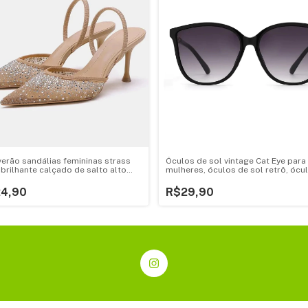
erão sandálias femininas strass
Óculos de sol vintage Cat Eye para
brilhante calçado de salto alto
mulheres, óculos de sol retrô, ócu
te estilingue apontou
femininos, moda dirigindo tons, de
zamento em festa senhora bombas
de marca
24,90
R$29,90
os